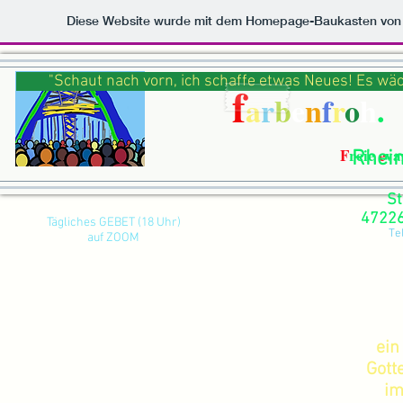
Diese Website wurde mit dem Homepage-Baukasten vo
"Schaut nach vorn, ich schaffe etwas Neues! Es wäch
f
a
r
b
e
n
f
r
o
h
.
F
reie
e
va
Rhei
St
47226
Tägliches GEBET (18 Uhr)
Te
auf ZOOM
ei
Gott
im